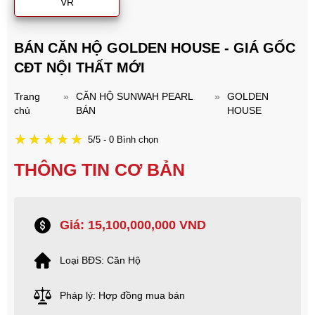
VR
BÁN CĂN HỘ GOLDEN HOUSE - GIÁ GỐC
CĐT NỘI THẤT MỚI
Trang
»
CĂN HỘ SUNWAH PEARL
»
GOLDEN
chủ
BÁN
HOUSE
5/5 - 0 Bình chọn
THÔNG TIN CƠ BẢN
Giá: 15,100,000,000 VND
Loại BĐS: Căn Hộ
Pháp lý: Hợp đồng mua bán