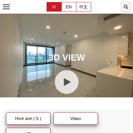
VI
EN
中文
3D VIEW
Hình ảnh ( 5 )
Video