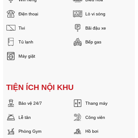
Điện thoại
Lò vi sóng
Tivi
Bãi đậu xe
Tủ lạnh
Bếp gas
Máy giặt
TIỆN ÍCH NỘI KHU
Bảo vệ 24/7
Thang máy
Lễ tân
Công viên
Phòng Gym
Hồ bơi