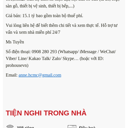
sàn gỗ, thiết bị vệ sinh, thiết bị bếp,...)
Giá bán: 15.1 tỷ bao gồm toàn bộ thuế phí.
Vui lòng liên hệ để biết thêm chi tiết và xem thực tế. Hỗ trợ tư
vấn và xem nhà miễn phí 24/7
Ms Tuyền
Số điện thoại: 0908 280 293 (Whatsapp/ iMessage / WeChat/
Viber/ Line/ Kakao Talk/ Zalo/ Skype… (hoặc với ID:
prohousevn)
Email:
anne.hcmc@gmail.com
TIỆN NGHI TRONG NHÀ
Wifi riêng
Điều hoà