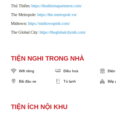
Thủ Thiêm:
https://thuthiemapartment.com/
The Metropole:
https://the-metropole.vn/
Midtown:
https://midtownpmh.com/
The Global City:
https://theglobalcitymh.com/
TIỆN NGHI TRONG NHÀ
Wifi riêng
Điều hoà
Điện 
Bãi đậu xe
Tủ lạnh
Bếp 
TIỆN ÍCH NỘI KHU