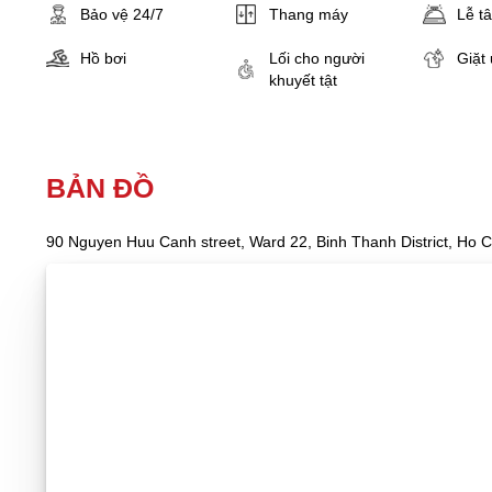
Bảo vệ 24/7
Thang máy
Lễ t
Hồ bơi
Lối cho người
Giặt 
khuyết tật
BẢN ĐỒ
90 Nguyen Huu Canh street, Ward 22, Binh Thanh District, Ho C