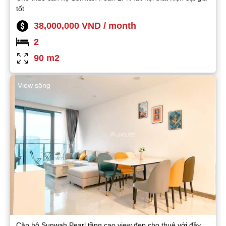
tốt
38,000,000 VND / month
2
90 m2
View sông
Căn hộ Sunwah Pearl tầng cao view đẹp cho thuê với đầy