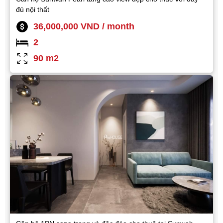
đủ nội thất
36,000,000 VND / month
2
90 m2