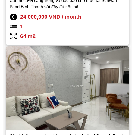
Căn hộ 1PN sang trọng và độc đáo cho thuê tại Sunwah
Pearl Bình Thạnh với đầy đủ nội thất
24,000,000 VND / month
1
64 m2